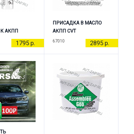
ПРИСАДКА В МАСЛО
К АКПП
АКПП CVT
67010
1795 р.
2895 р.
ТЬ