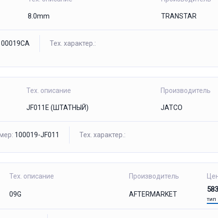
8.0mm
TRANSTAR
00019CA
Тех. характер.:
Тех. описание
Производитель
JF011E (ШТАТНЫЙ)
JATCO
мер:
100019-JF011
Тех. характер.:
Тех. описание
Производитель
Це
58
09G
AFTERMARKET
тип