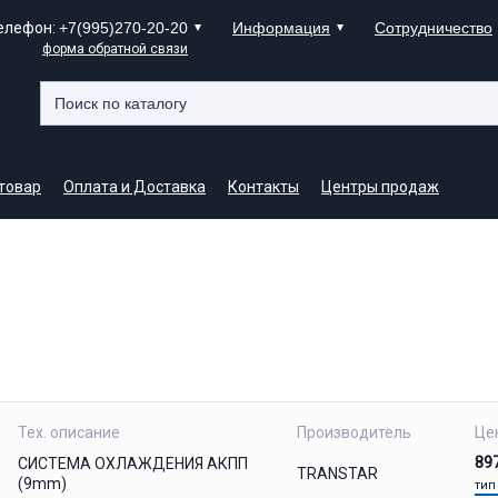
елефон:
+7(995)270-20-20
Информация
Сотрудничество
форма обратной связи
 товар
Оплата и Доставка
Контакты
Центры продаж
Тех. описание
Производитель
Це
89
СИСТЕМА ОХЛАЖДЕНИЯ АКПП
TRANSTAR
(9mm)
тип