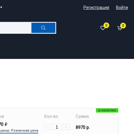
Регистрация
Войти
0
0
в наличии
на
Кол-во
Сумма
70
8970 р.
 цены: Розничная цена