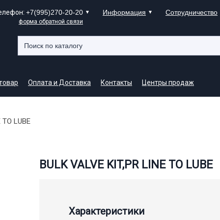
елефон:
+7(995)270-20-20
Информация
Сотрудничество
форма обратной связи
 товар
Оплата и Доставка
Контакты
Центры продаж
E TO LUBE
BULK VALVE KIT,PR LINE TO LUBE
Характеристики