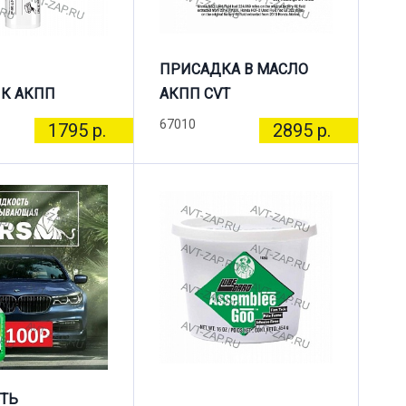
ПРИСАДКА В МАСЛО
К АКПП
АКПП CVT
67010
1795 р.
2895 р.
ТЬ