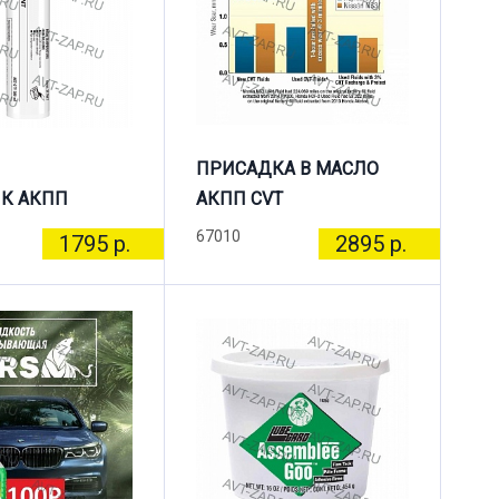
ПРИСАДКА В МАСЛО
К АКПП
АКПП CVT
67010
1795 р.
2895 р.