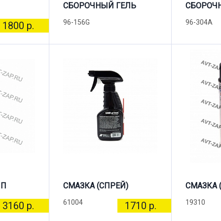
СБОРОЧНЫЙ ГЕЛЬ
СБОРОЧ
96-156G
96-304A
1800 р.
ПП
СМАЗКА (СПРЕЙ)
СМАЗКА 
61004
19310
3160 р.
1710 р.