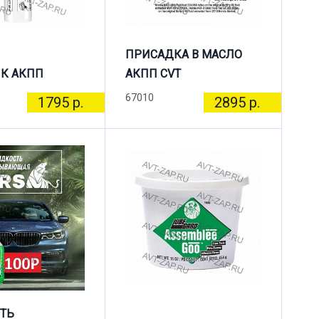
ПРИСАДКА В МАСЛО
К АКПП
АКПП CVT
67010
1795 р.
2895 р.
ТЬ