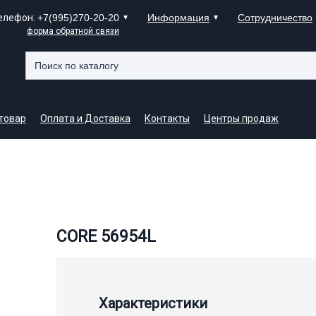
елефон:
+7(995)270-20-20
Информация
Сотрудничество
форма обратной связи
 товар
Оплата и Доставка
Контакты
Центры продаж
CORE 56954L
Характеристики