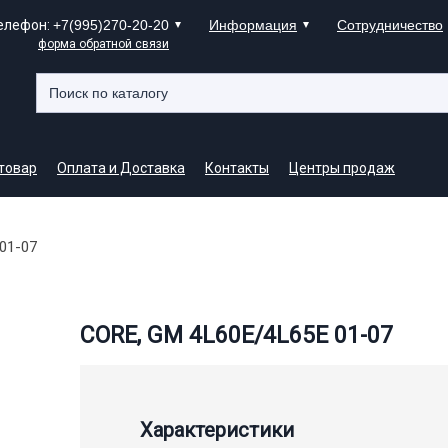
елефон:
+7(995)270-20-20
Информация
Сотрудничество
форма обратной связи
 товар
Оплата и Доставка
Контакты
Центры продаж
01-07
CORE, GM 4L60E/4L65E 01-07
Характеристики