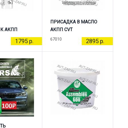
ПРИСАДКА В МАСЛО
К АКПП
АКПП CVT
67010
1795 р.
2895 р.
ТЬ