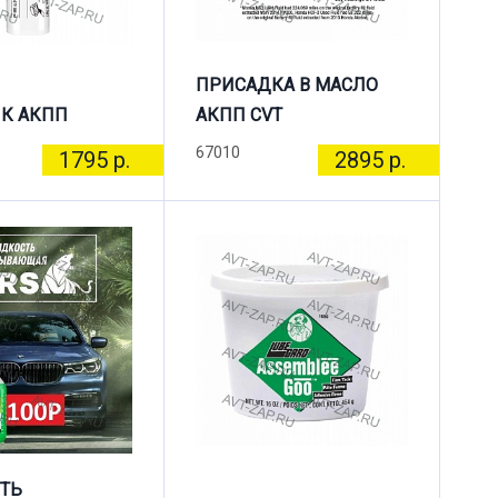
ПРИСАДКА В МАСЛО
К АКПП
АКПП CVT
67010
1795 р.
2895 р.
ТЬ