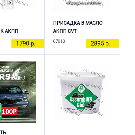
ПРИСАДКА В МАСЛО
К АКПП
АКПП CVT
67010
1790 р.
2895 р.
ТЬ