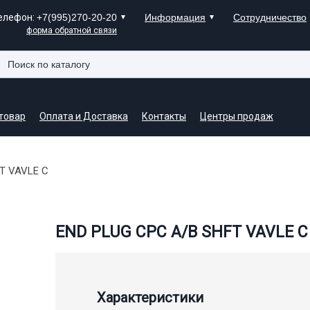
елефон:
+7(995)270-20-20
Информация
Сотрудничество
форма обратной связи
 товар
Оплата и Доставка
Контакты
Центры продаж
T VAVLE C
END PLUG CPC A/B SHFT VAVLE C
Характеристики