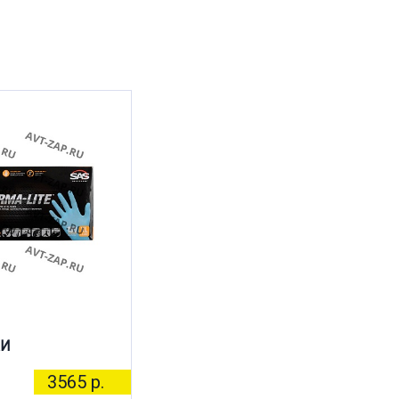
КИ
3565 р.