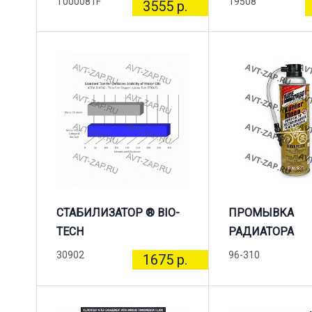
T000081F
19508
3555 р.
СТАБИЛИЗАТОР ® BIO-
ПРОМЫВКА
TECH
РАДИАТОРА
30902
96-310
1675 р.