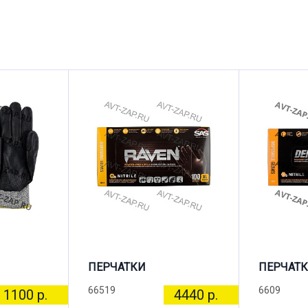
ПЕРЧАТКИ
ПЕРЧАТ
66519
6609
1100 р.
4440 р.